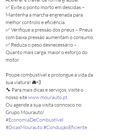
✅ Evite o ponto morto em descidas – 
Mantenha a marcha engrenada para 
melhor controlo e eficiência.
✅ Verifique a pressão dos pneus – Pneus 
com baixa pressão aumentam o consumo.
✅ Reduza o peso desnecessário – 
Quanto mais carga, maior o esforço do 
motor.
Poupe combustível e prolongue a vida da 
sua viatura! 🚘💨
🔧 Para mais dicas e serviços, visite o 
nosso site 
www.mourauto.pt
.
Ou agende a sua visita connosco no 
Grupo Mourauto! 
#EconomiaDeCombustível
#DicasMourauto
#ConduçãoEficiente