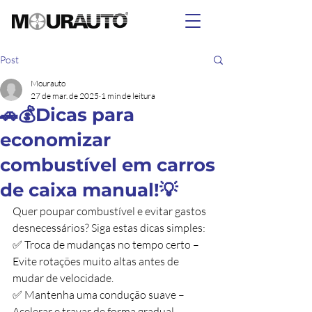
Post
Mourauto
27 de mar. de 2025
1 min de leitura
🚗💰Dicas para
economizar
combustível em carros
de caixa manual!💡
Quer poupar combustível e evitar gastos 
desnecessários? Siga estas dicas simples:
✅ Troca de mudanças no tempo certo – 
Evite rotações muito altas antes de 
mudar de velocidade.
✅ Mantenha uma condução suave – 
Acelerar e travar de forma gradual.