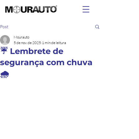
Post
Mourauto
5 de nov. de 2025
1 min de leitura
☔ Lembrete de
segurança com chuva
🌧