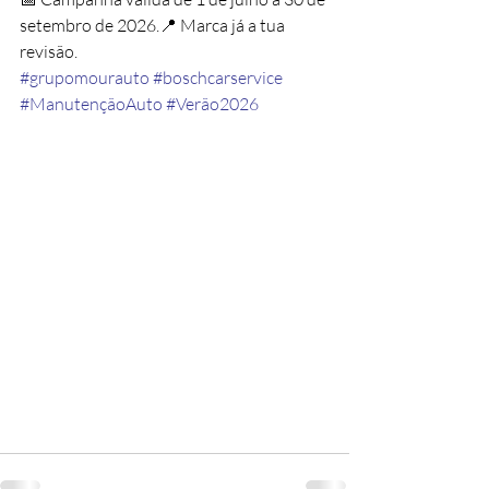
setembro de 2026.📍 Marca já a tua 
revisão.
#grupomourauto
#boschcarservice
#ManutençãoAuto
#Verão2026