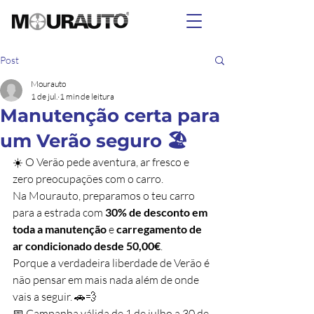
Post
Mourauto
1 de jul.
1 min de leitura
Manutenção certa para
um Verão seguro 🏖️
☀️ O Verão pede aventura, ar fresco e 
zero preocupações com o carro.
Na Mourauto, preparamos o teu carro 
para a estrada com 
30% de desconto em 
toda a manutenção
 e 
carregamento de 
ar condicionado desde 50,00€
.
Porque a verdadeira liberdade de Verão é 
não pensar em mais nada além de onde 
vais a seguir. 🚗💨
📅 Campanha válida de 1 de julho a 30 de 