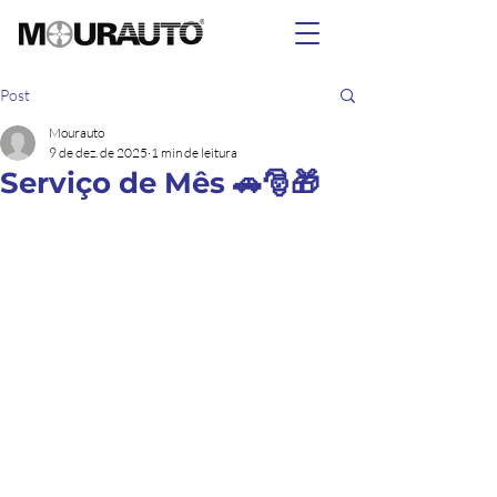
Post
Mourauto
9 de dez. de 2025
1 min de leitura
Serviço de Mês 🚗🎅🎁