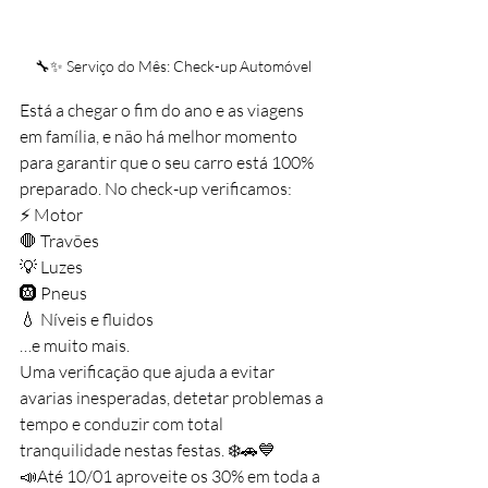
🔧✨ Serviço do Mês: Check-up Automóvel 
Está a chegar o fim do ano e as viagens 
em família, e não há melhor momento 
para garantir que o seu carro está 100% 
preparado. No check-up verificamos: 
⚡ Motor
🛑 Travões
💡 Luzes
🛞 Pneus
💧 Níveis e fluidos
…e muito mais.
Uma verificação que ajuda a evitar 
avarias inesperadas, detetar problemas a 
tempo e conduzir com total 
tranquilidade nestas festas. ❄️🚗💙 
📣Até 10/01 aproveite os 30% em toda a 