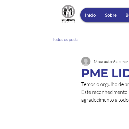
Início
Sobre
B
Todos os posts
Mourauto
6 de mar.
PME LI
Temos o orgulho de an
Este reconhecimento r
agradecimento a todo