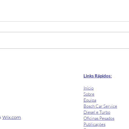
ℹ️Regras para o transporte
🏆 C
internacional de veículos
Exc
comerciais ligeiros -
Links Rápidos:
Webinar Gratuito
Início
Sobre
Equipa
Bosch Car Service
Diesel e Turbo​
m
Wix.com
Oficinas Pesados​
Publicações