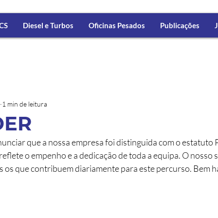
CS
Diesel e Turbos
Oficinas Pesados
Publicações
J
1 min de leitura
DER
unciar que a nossa empresa foi distinguida com o estatuto 
eflete o empenho e a dedicação de toda a equipa. O nosso s
s os que contribuem diariamente para este percurso. Bem h