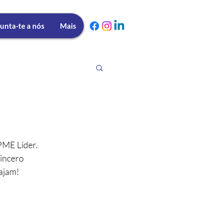
unta-te a nós
Mais
PME Líder.
incero 
ajam!