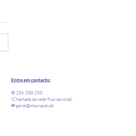
ertificado de
elência 2025
Entre em contacto:
✆ 256 330 250
(Chamada da rede fixa nacional)
​✉︎
geral@mourauto.pt