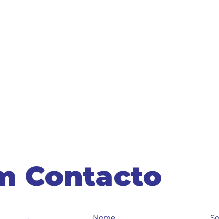
m Contacto
Nome
S