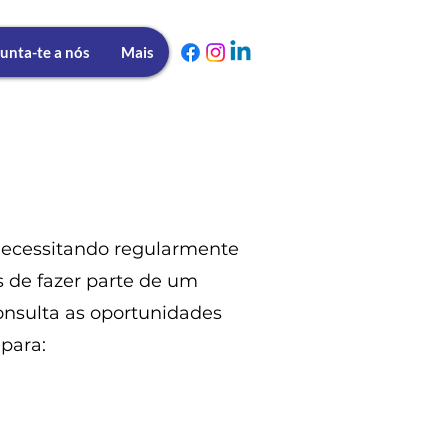
unta-te a nós
Mais
necessitando regularmente
s de fazer parte de um
onsulta as oportunidades
 para: