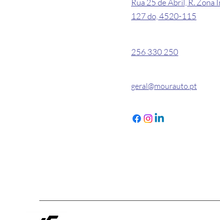
Rua 25 de Abril, R. Zona I
127 do, 4520-115
256 330 250
geral@mourauto.pt