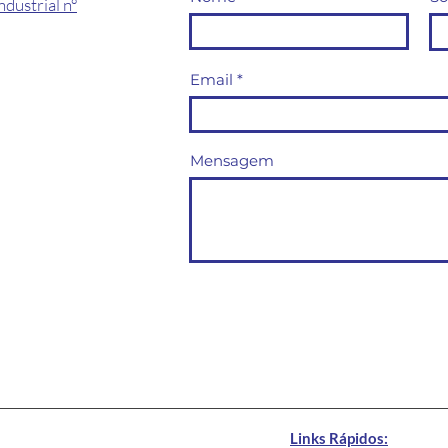
ndustrial nº
Email
Mensagem
Links Rápidos: