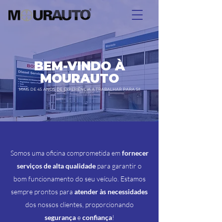
BEM-VINDO À
MOURAUTO
MAIS DE 45 ANOS DE EXPERIÊNCIA A TRABALHAR PARA SI!
Somos uma oficina comprometida em
fornecer
serviços de alta qualidade
para garantir o
bom funcionamento do seu veículo. Estamos
sempre prontos para
atender às necessidades
dos nossos clientes, proporcionando
segurança
e
confiança
!